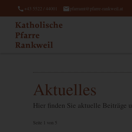
call
mail
+43 5522 / 44001
pfarramt@pfarre-rankweil.at
Aktuelles
Hier finden Sie aktuelle Beiträge 
Seite 1 von 5