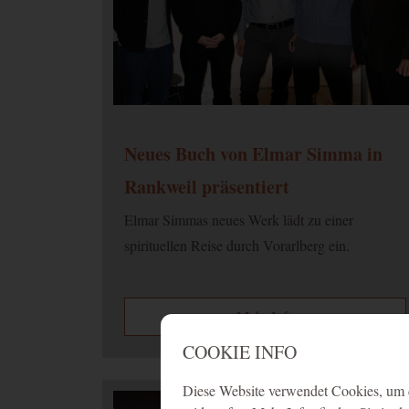
Neues Buch von Elmar Simma in
Rankweil präsentiert
Elmar Simmas neues Werk lädt zu einer
spirituellen Reise durch Vorarlberg ein.
Mehr Info
COOKIE INFO
Diese Website verwendet Cookies, um d