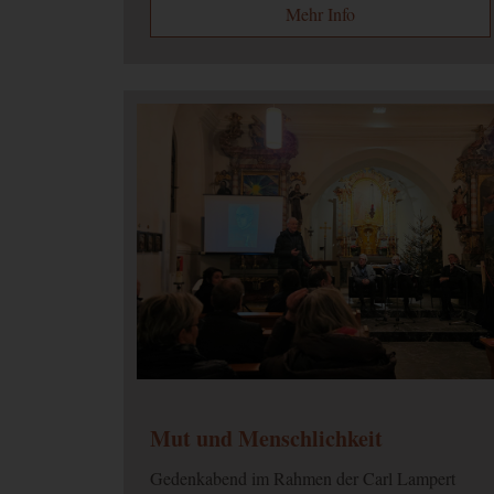
Mehr Info
MARKETING (OPTIONAL)
Name
Zweck
_ga
Wird verwendet, um Benutz
_gat
Wird zum Drosseln der Anf
_gid
Wird verwendet, um Benutz
_ga_--
container-
Speichert den aktuellen Ses
id--
_gac_--
Enthält Informationen zu 
property-
Ads Konto verknüpft haben,
id--
nicht deaktivieren.
Mut und Menschlichkeit
Gedenkabend im Rahmen der Carl Lampert