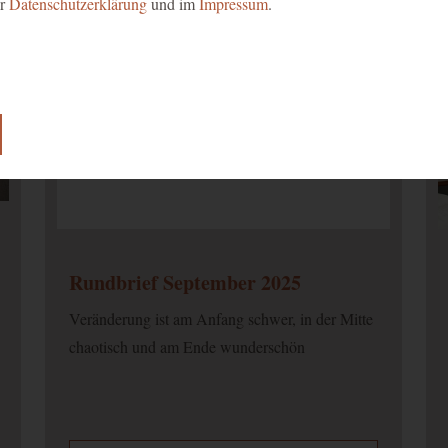
er
Datenschutzerklärung
und im
Impressum
.
lose Funktion unserer Website benötigt.
e Einwilligung zur Verwendung von Cookies.
Rundbrief September 2025
Veränderung ist am Anfang schwer, in der Mitte
chaotisch und am Ende wunderschön
ionen über Nutzereinstellungen und -informationen für Google Maps
 Optimierung