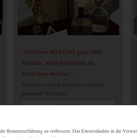
„Meistens wird Gott ganz leise
Mensch, wenn Menschen zu
Menschen werden.“
Abschied von den Königsfiguren von Ralf
Knoblauch. Was bleibt?
Mehr Info
ie Benutzererfahrung zu verbessern. Das Einverständnis in die Verwe