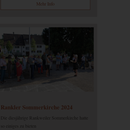
Mehr Info
Ablauf
Typ
Anbieter
2 Jahre
HTML
Google
1 Tag
HTML
Google
1 Tag
HTML
Google
2 Jahre
HTML
Google
Google
3
e dies
HTML
Google
Monate
Rankler Sommerkirche 2024
Die diesjährige Rankweiler Sommerkirche hatte
so einiges zu bieten