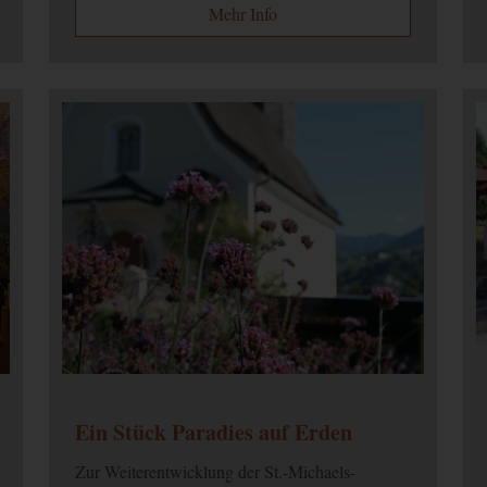
Mehr Info
er zu unterscheiden.
ragerate verwendet.
er zu unterscheiden.
sionstatus.
Kampagnen für den Benutzer. Wenn Sie Ihr Google Analytics- und Ihr 
 werden Elemente zur Effizienzmessung dieses Cookie lesen, sofern Si
Ein Stück Paradies auf Erden
Zur Weiterentwicklung der St.-Michaels-