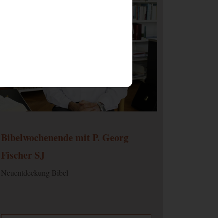
Ablauf
Typ
Anbieter
1 Jahr
HTML
Website
Bibelwochenende mit P. Georg
Fischer SJ
Ablauf
Typ
Anbieter
Neuentdeckung Bibel
1 Jahr
Andere
Google Maps
1 Monat
Andere
Google Maps
3 Jahre
Andere
youtube.com