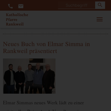
search
call
mail
menu
Neues Buch von Elmar Simma in
Rankweil präsentiert
Elmar Simmas neues Werk lädt zu einer