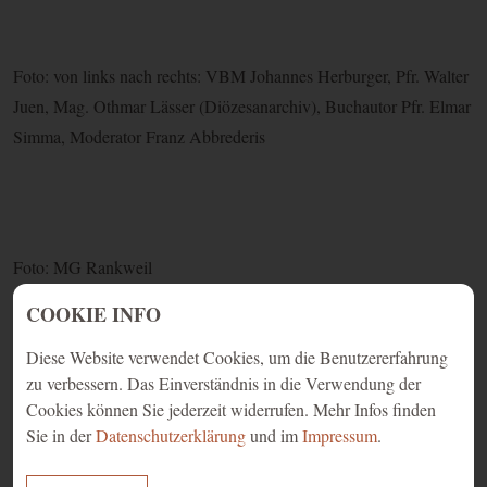
Foto: von links nach rechts: VBM Johannes Herburger, Pfr. Walter
Juen, Mag. Othmar Lässer (Diözesanarchiv), Buchautor Pfr. Elmar
Simma, Moderator Franz Abbrederis
Foto: MG Rankweil
COOKIE INFO
Diese Website verwendet Cookies, um die Benutzererfahrung
zu verbessern. Das Einverständnis in die Verwendung der
Cookies können Sie jederzeit widerrufen. Mehr Infos finden
email
print
Sie in der
Datenschutzerklärung
und im
Impressum
.