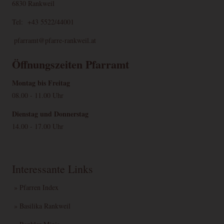
Speichert Ihre
6830 Rankweil
Einwilligung zur
CookieConsent
1 Jahr
HTML
Website
Tel: +43 5522/44001
Verwendung von
Cookies.
pfarramt@pfarre-rankweil.at
Öffnungszeiten Pfarramt
FUNKTIONAL
Montag bis Freitag
Name
Zweck
Ablauf
Typ
Anbieter
08.00 - 11.00 Uhr
Speichert
Informationen über
Dienstag und Donnerstag
Google
NID
Nutzereinstellungen
1 Jahr
Andere
Maps
14.00 - 17.00 Uhr
und -informationen
für Google Maps
Google-Cookie für
1
Google
1P_JAR_Cookie
Andere
Interessante Links
Optimierung
Monat
Maps
YouTube
Videos
3 Jahre
Andere
youtube.com
» Pfarren Index
» Basilika Rankweil
MARKETING (OPTIONAL)