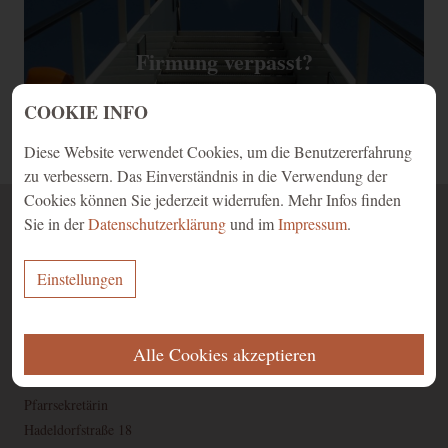
Firmung verpasst?
COOKIE INFO
Diese Website verwendet Cookies, um die Benutzererfahrung
zu verbessern. Das Einverständnis in die Verwendung der
Cookies können Sie jederzeit widerrufen. Mehr Infos finden
Sie in der
Datenschutzerklärung
und im
Impressum
.
Kontakt
Einstellungen
Röm.-kath. Pfarramt
der Pfarren Mariä Heimsuchung
ERFORDERLICH
und St. Peter Rankweil
Alle Cookies akzeptieren
Diese Cookies werden für eine reibungslose Funktion unserer Website
Monika Thurnher
benötigt.
Pfarrsekretärin
Name
Zweck
Ablauf
Typ
Anbieter
Hadeldorfstraße 18