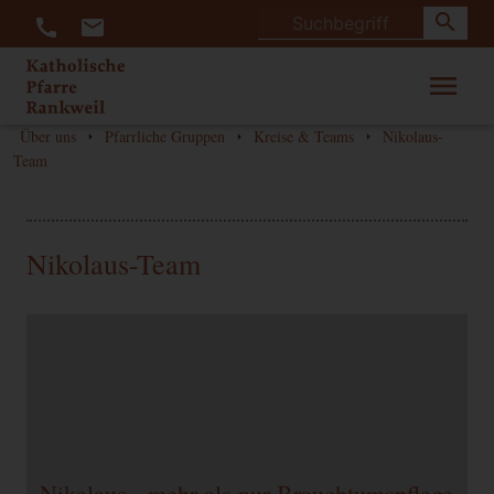
search
call
mail
menu
Über uns
Pfarrliche Gruppen
Kreise & Teams
Nikolaus-
arrow_right
arrow_right
arrow_right
Team
Nikolaus-Team
Nikolaus - mehr als nur Brauchtumspflege