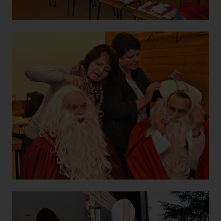
YouTube
Videos
3 Jahre
Andere
youtube.com
MARKETING (OPTIONAL)
Name
Zweck
Ablauf
Typ
Anbieter
Wird verwendet, um
_ga
2 Jahre
HTML
Google
Benutzer zu unterscheiden.
Wird zum Drosseln der
_gat
1 Tag
HTML
Google
Anfragerate verwendet.
Wird verwendet, um
_gid
1 Tag
HTML
Google
Benutzer zu unterscheiden.
_ga_--
Speichert den aktuellen
container-
2 Jahre
HTML
Google
Sessionstatus.
id--
Enthält Informationen zu
Kampagnen für den Benutzer.
Wenn Sie Ihr Google
_gac_--
Analytics- und Ihr Google
3
property-
Ads Konto verknüpft haben,
HTML
Google