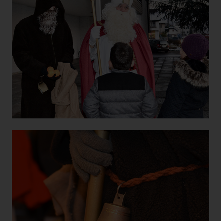
Monate
id--
werden Elemente zur
Effizienzmessung dieses
Cookie lesen, sofern Sie dies
nicht deaktivieren.