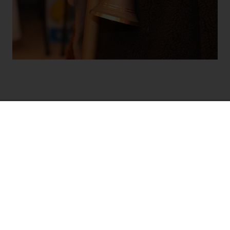
Kontakt
Röm.-kath. Pfarramt
der Pfarren Mariä Heimsuchung
und St. Peter Rankweil
Monika Thurnher
Pfarrsekretärin
Hadeldorfstraße 18