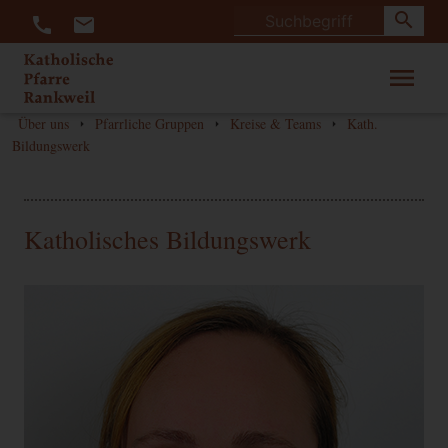
search
call
mail
menu
Über uns
Pfarrliche Gruppen
Kreise & Teams
Kath.
arrow_right
arrow_right
arrow_right
Bildungswerk
Katholisches Bildungswerk