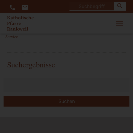
search
call
mail
menu
Service
Suchergebnisse