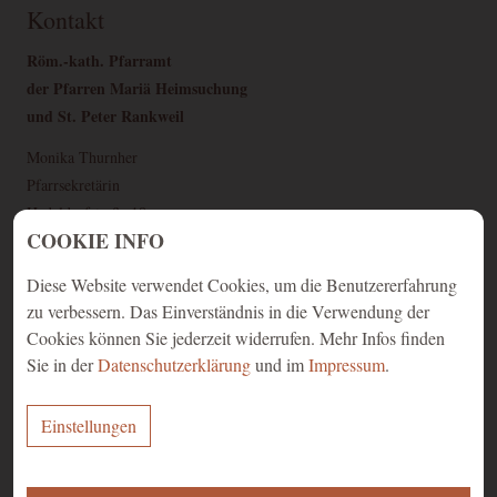
Kontakt
Röm.-kath. Pfarramt
der Pfarren Mariä Heimsuchung
und St. Peter Rankweil
Monika Thurnher
Pfarrsekretärin
Hadeldorfstraße 18
COOKIE INFO
6830 Rankweil
Tel: +43 5522/44001
Diese Website verwendet Cookies, um die Benutzererfahrung
zu verbessern. Das Einverständnis in die Verwendung der
pfarramt@pfarre-rankweil.at
Cookies können Sie jederzeit widerrufen. Mehr Infos finden
Sie in der
Datenschutzerklärung
und im
Impressum
.
Öffnungszeiten Pfarramt
Montag bis Freitag
Einstellungen
08.00 - 11.00 Uhr
ERFORDERLICH
Dienstag und Donnerstag