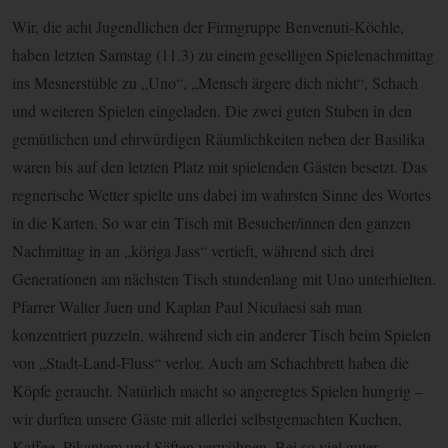
Wir, die acht Jugendlichen der Firmgruppe Benvenuti-Köchle,
haben letzten Samstag (11.3) zu einem geselligen Spielenachmittag
ins Mesnerstüble zu „Uno“, „Mensch ärgere dich nicht“, Schach
und weiteren Spielen eingeladen. Die zwei guten Stuben in den
gemütlichen und ehrwürdigen Räumlichkeiten neben der Basilika
waren bis auf den letzten Platz mit spielenden Gästen besetzt. Das
regnerische Wetter spielte uns dabei im wahrsten Sinne des Wortes
in die Karten. So war ein Tisch mit Besucher/innen den ganzen
Nachmittag in an „köriga Jass“ vertieft, während sich drei
Generationen am nächsten Tisch stundenlang mit Uno unterhielten.
Pfarrer Walter Juen und Kaplan Paul Niculaesi sah man
konzentriert puzzeln, während sich ein anderer Tisch beim Spielen
von „Stadt-Land-Fluss“ verlor. Auch am Schachbrett haben die
Köpfe geraucht. Natürlich macht so angeregtes Spielen hungrig –
wir durften unsere Gäste mit allerlei selbstgemachten Kuchen,
Kaffee, Pikantem und Säften verwöhnen. Bei so viel guter