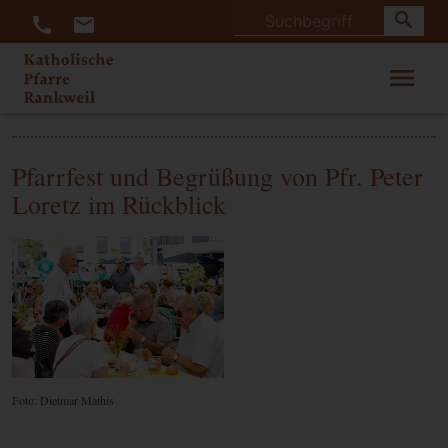
search
call
mail
menu
Pfarrfest und Begrüßung von Pfr. Peter
Loretz im Rückblick
Foto: Dietmar Mathis