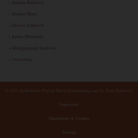
_ga_--
» Basilika Rankweil
Speichert den aktuellen
container-
2 Jahre
HTML
Google
Sessionstatus.
id--
» Rankler Minis
Enthält Informationen zu
» Diözese Feldkirch
Kampagnen für den Benutzer.
Wenn Sie Ihr Google
» Kultur Mittendrin
_gac_--
Analytics- und Ihr Google
3
» Marktgemeinde Rankweil
property-
Ads Konto verknüpft haben,
HTML
Google
Monate
id--
werden Elemente zur
» Verstorbene
Effizienzmessung dieses
Cookie lesen, sofern Sie dies
nicht deaktivieren.
© 2021 Katholische Pfarren Mariä Heimsuchung und St. Peter Rankweil
·
Impressum
·
Datenschutz & Cookies
·
Sitemap