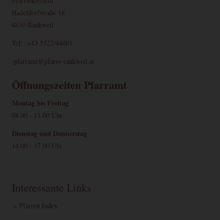
Pfarrsekretärin
Informationen über
Hadeldorfstraße 18
Google
NID
Nutzereinstellungen
1 Jahr
Andere
Maps
6830 Rankweil
und -informationen
für Google Maps
Tel: +43 5522/44001
Google-Cookie für
1
Google
1P_JAR_Cookie
Andere
pfarramt@pfarre-rankweil.at
Optimierung
Monat
Maps
YouTube
Videos
3 Jahre
Andere
youtube.com
Öffnungszeiten Pfarramt
Montag bis Freitag
MARKETING (OPTIONAL)
08.00 - 11.00 Uhr
Name
Zweck
Ablauf
Typ
Anbieter
Dienstag und Donnerstag
Wird verwendet, um
14.00 - 17.00 Uhr
_ga
2 Jahre
HTML
Google
Benutzer zu unterscheiden.
Wird zum Drosseln der
_gat
1 Tag
HTML
Google
Anfragerate verwendet.
Interessante Links
Wird verwendet, um
_gid
1 Tag
HTML
Google
Benutzer zu unterscheiden.
» Pfarren Index