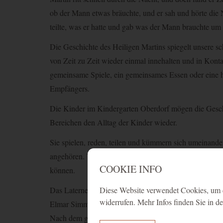
ob der Mann etwas bräuchte, und er sah und hörte die 
teilte, was er hatte und gab was der Mann brauchte u
Die Geschichte des Heiligen Martins spiegelt unsere sc
von Zeit zu Zeit wieder einmal innehalten und in Kont
gemeinsame Spiele, ein gemeinsames Essen oder eine 
Empfängers.
Die Kinder im Kindergarten Oberdorf mögen die Geschic
Bereichen den Alltag der Kinder wieder.
Sie spielen, reden, teilen und kümmern sich umeinander.
angehören. Wichtig ist, dass wir im Gespräch bleiben
COOKIE INFO
können.
Diese Website verwendet Cookies, um d
Das Laternenfest in der St.-Peters-Kirche in Rankweil 
widerrufen. Mehr Infos finden Sie in d
Elmar Simma gemeinsam. Die Kinder musizierten, sangen
Nach dem gemeinsamen Laternenzug in den Kindergarte