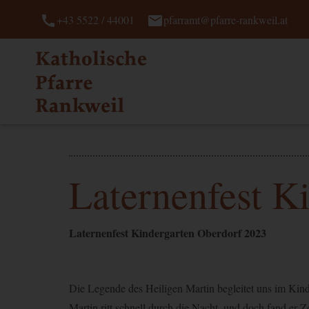
call
mail
+43 5522 / 44001
pfarramt@pfarre-rankweil.at
Laternenfest K
Laternenfest Kindergarten Oberdorf 2023
Die Legende des Heiligen Martin begleitet uns im Kinde
Martin ritt schnell durch die Nacht, und doch fand er 