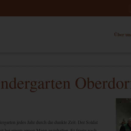
Über un
indergarten Oberdor
rgarten jedes Jahr durch die dunkle Zeit. Der Soldat
Zeit bei einem armen Mann anzuhalten. Er fragte nach,