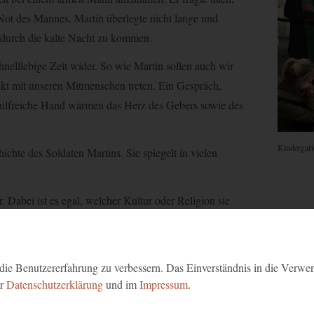
Not des Mannes. Martin überlegte nicht lange und
m durch die kalte Nacht zu kommen.
hnelllebige Zeit wider. So wie Martin sollen auch wir
akt mit unseren Mitmenschen treten. Ein Gespräch,
hilfreiche Hand wärmen das Herz des Gebers sowie des
Kindergart
hte des Soldaten Martins. Sie spiegelt in vielen
 Dabei ist es egal, welcher Kultur oder Religion sie
, Not wahrnehmen, Hilfe anbieten und annehmen
ie Benutzererfahrung zu verbessern. Das Einverständnis in die Verwe
gestalteten Kinder, Pädagoginnen und unserer Pfarrer
er
Datenschutzerklärung
und im
Impressum
.
, tanzten und spielten ein Theater in der Kirche.
n aßen und redeten alle miteinander – „so wie Martin