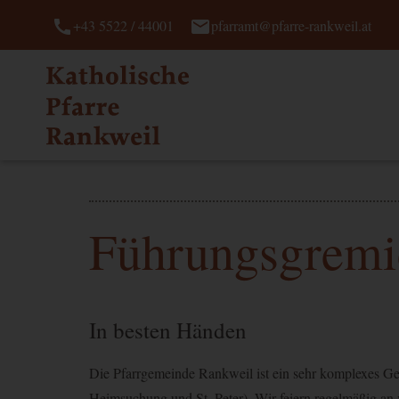
call
mail
+43 5522 / 44001
pfarramt@pfarre-rankweil.at
Führungsgremi
In besten Händen
Die Pfarrgemeinde Rankweil ist ein sehr komplexes Ge
Heimsuchung und St. Peter). Wir feiern regelmäßig an v