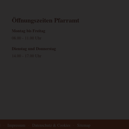
Kampagnen für den Benutzer. Wenn Sie Ihr Google Analytics- und Ihr 
 werden Elemente zur Effizienzmessung dieses Cookie lesen, sofern Si
Öffnungszeiten Pfarramt
Montag bis Freitag
08.00 - 11.00 Uhr
Dienstag und Donnerstag
14.00 - 17.00 Uhr
l
·
Impressum
·
Datenschutz & Cookies
·
Sitemap