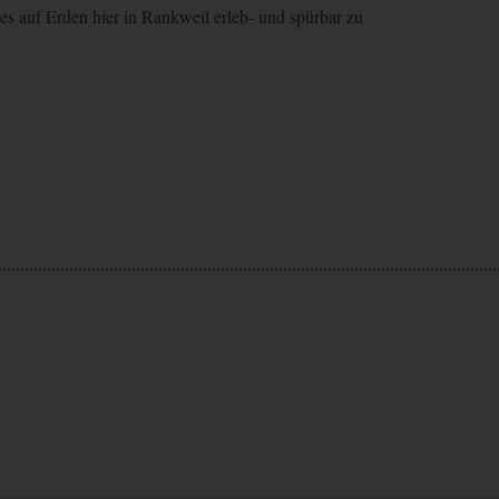
 auf Erden hier in Rankweil erleb- und spürbar zu
ionen über Nutzereinstellungen und -informationen für Google Maps
 Optimierung
er zu unterscheiden.
ragerate verwendet.
er zu unterscheiden.
sionstatus.