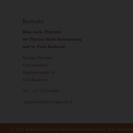
id--
_gac_--
Enthält Informationen zu 
property-
Ads Konto verknüpft haben,
Kontakt
id--
nicht deaktivieren.
Röm.-kath. Pfarramt
der Pfarren Mariä Heimsuchung
und St. Peter Rankweil
Monika Thurnher
Pfarrsekretärin
Hadeldorfstraße 18
6830 Rankweil
Tel: +43 5522/44001
pfarramt@pfarre-rankweil.at
© 2021 Katholische Pfarren Mariä Heimsuchung und St. Peter Rankwei