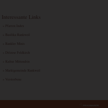
Google
3
e dies
HTML
Google
Interessante Links
Monate
» Pfarren Index
» Basilika Rankweil
» Rankler Minis
» Diözese Feldkirch
» Kultur Mittendrin
» Marktgemeinde Rankweil
» Verstorbene