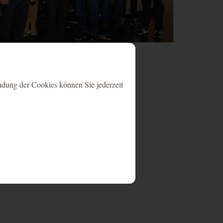
nrat
ndung der Cookies können Sie jederzeit
Ablauf
Typ
Anbieter
1 Jahr
HTML
Website