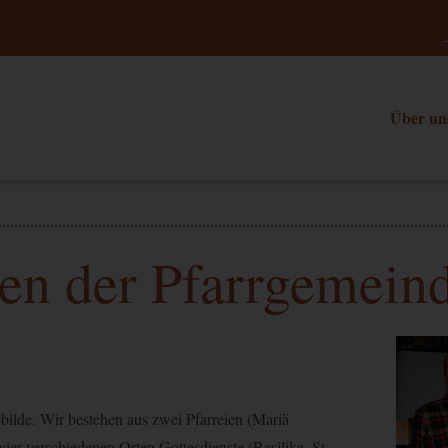
Über un
en der Pfarrgemein
bilde. Wir bestehen aus zwei Pfarreien (Mariä
ier verschiedenen Orten Gottesdienste (Basilika, St.