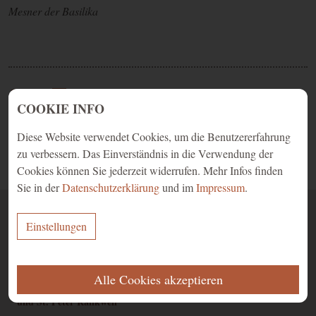
Mesner der Basilika
email
print
COOKIE INFO
Diese Website verwendet Cookies, um die Benutzererfahrung
Zurück
zu verbessern. Das Einverständnis in die Verwendung der
Cookies können Sie jederzeit widerrufen. Mehr Infos finden
Sie in der
Datenschutzerklärung
und im
Impressum
.
Einstellungen
Kontakt
ERFORDERLICH
Röm.-kath. Pfarramt
Alle Cookies akzeptieren
der Pfarren Mariä Heimsuchung
Diese Cookies werden für eine reibungslose Funktion unserer Website
und St. Peter Rankweil
benötigt.