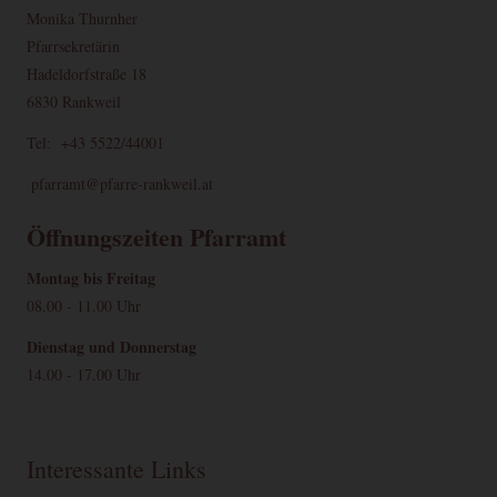
Name
Zweck
Ablauf
Typ
Anbieter
Monika Thurnher
Pfarrsekretärin
Speichert Ihre
Hadeldorfstraße 18
Einwilligung zur
CookieConsent
1 Jahr
HTML
Website
Verwendung von
6830 Rankweil
Cookies.
Tel: +43 5522/44001
pfarramt@pfarre-rankweil.at
FUNKTIONAL
Öffnungszeiten Pfarramt
Name
Zweck
Ablauf
Typ
Anbieter
Speichert
Montag bis Freitag
Informationen über
Google
08.00 - 11.00 Uhr
NID
Nutzereinstellungen
1 Jahr
Andere
Maps
und -informationen
Dienstag und Donnerstag
für Google Maps
14.00 - 17.00 Uhr
Google-Cookie für
1
Google
1P_JAR_Cookie
Andere
Optimierung
Monat
Maps
YouTube
Videos
3 Jahre
Andere
youtube.com
Interessante Links