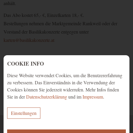
anhält.
Das Abo kostet 65,- €, Einzelkarten 18,- €.
Bestellungen nehmen die Marktgemeinde Rankweil oder der
Vorstand der Basilikakonzerte entgegen unter
karten@basilikakonzerte.at
COOKIE INFO
email
print
Diese Website verwendet Cookies, um die Benutzererfahrung
zu verbessern. Das Einverständnis in die Verwendung der
Cookies können Sie jederzeit widerrufen. Mehr Infos finden
Sie in der
Datenschutzerklärung
und im
Impressum
.
Zurück
Einstellungen
ERFORDERLICH