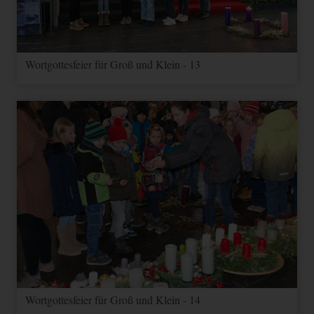
container-
2 Jahre
HTML
Google
Sessionstatus.
id--
Enthält Informationen zu
Kampagnen für den Benutzer.
Wortgottesfeier für Groß und Klein - 13
Wenn Sie Ihr Google
_gac_--
Analytics- und Ihr Google
3
property-
Ads Konto verknüpft haben,
HTML
Google
Monate
id--
werden Elemente zur
Effizienzmessung dieses
Cookie lesen, sofern Sie dies
nicht deaktivieren.
Wortgottesfeier für Groß und Klein - 14