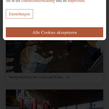
Sie in der
Datenschutzerklärung
und im
Impressum
.
Einstellungen
ERFORDERLICH
Alle Cookies akzeptieren
Diese Cookies werden für eine reibungslose Funktion unserer Website
benötigt.
Name
Zweck
Ablauf
Typ
Anbieter
Speichert Ihre
Einwilligung zur
CookieConsent
1 Jahr
HTML
Website
Verwendung von
Cookies.
Wortgottesfeier für Groß und Klein - 11
FUNKTIONAL
Name
Zweck
Ablauf
Typ
Anbieter
Speichert
Informationen über