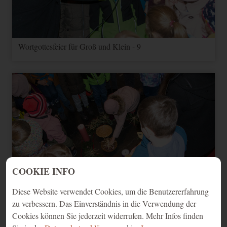
Wortgottesfeier für Groß und Klein - 9
COOKIE INFO
Diese Website verwendet Cookies, um die Benutzererfahrung
zu verbessern. Das Einverständnis in die Verwendung der
Cookies können Sie jederzeit widerrufen. Mehr Infos finden
Wortgottesfeier für Groß und Klein - 10