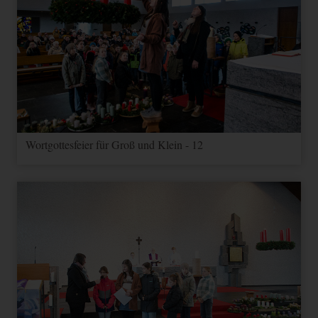
Google
NID
Nutzereinstellungen
1 Jahr
Andere
Maps
und -informationen
für Google Maps
Google-Cookie für
1
Google
1P_JAR_Cookie
Andere
Optimierung
Monat
Maps
YouTube
Videos
3 Jahre
Andere
youtube.com
Wortgottesfeier für Groß und Klein - 12
MARKETING (OPTIONAL)
Name
Zweck
Ablauf
Typ
Anbieter
Wird verwendet, um
_ga
2 Jahre
HTML
Google
Benutzer zu unterscheiden.
Wird zum Drosseln der
_gat
1 Tag
HTML
Google
Anfragerate verwendet.
Wird verwendet, um
_gid
1 Tag
HTML
Google
Benutzer zu unterscheiden.
_ga_--
Speichert den aktuellen