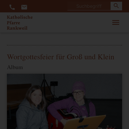
search
call
mail
menu
Wortgottesfeier für Groß und Klein
Album