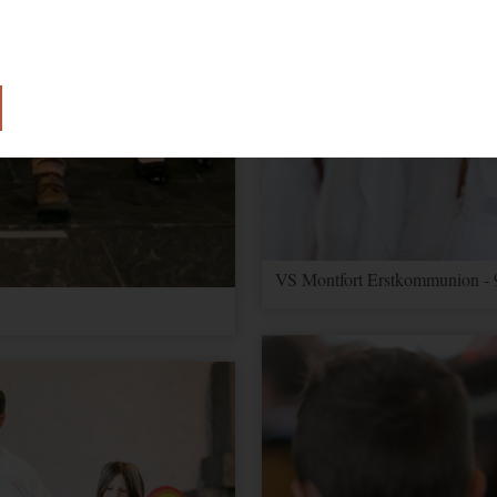
lose Funktion unserer Website benötigt.
e Einwilligung zur Verwendung von Cookies.
VS Montfort Erstkommunion - 
ionen über Nutzereinstellungen und -informationen für Google Maps
 Optimierung