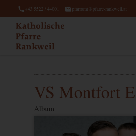
call
mail
+43 5522 / 44001
pfarramt@pfarre-rankweil.at
VS Montfort 
Album