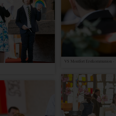
er zu unterscheiden.
ragerate verwendet.
er zu unterscheiden.
sionstatus.
VS Montfort Erstkommunion - 
Kampagnen für den Benutzer. Wenn Sie Ihr Google Analytics- und Ihr 
 werden Elemente zur Effizienzmessung dieses Cookie lesen, sofern Si