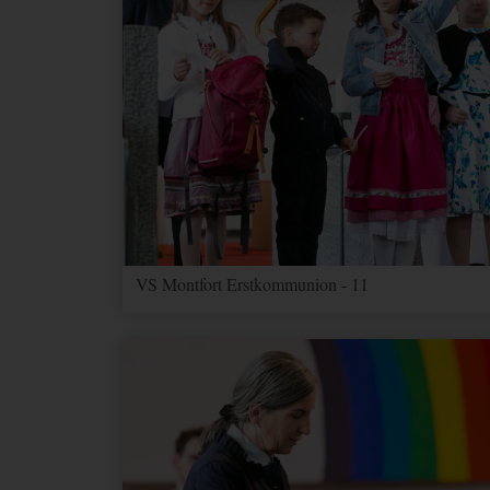
MARKETING (OPTIONAL)
Name
Zweck
_ga
Wird verwendet, um Benutz
_gat
Wird zum Drosseln der Anf
_gid
Wird verwendet, um Benutz
_ga_--
container-
Speichert den aktuellen Ses
id--
_gac_--
Enthält Informationen zu 
VS Montfort Erstkommunion - 11
property-
Ads Konto verknüpft haben,
id--
nicht deaktivieren.