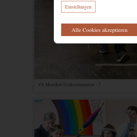
Einstellungen
ERFORDERLICH
Alle Cookies akzeptieren
Diese Cookies werden für eine reibungs
Name
Zweck
CookieConsent
Speichert Ihr
FUNKTIONAL
VS Montfort Erstkommunion - 7
Name
Zweck
NID
Speichert Informat
1P_JAR_Cookie
Google-Cookie für
YouTube
Videos