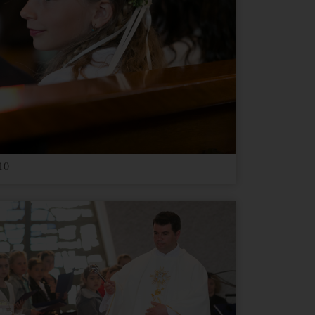
Ablauf
Typ
Anbieter
2 Jahre
HTML
Google
1 Tag
HTML
Google
1 Tag
HTML
Google
2 Jahre
HTML
Google
10
Google
3
e dies
HTML
Google
Monate