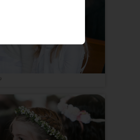
Ablauf
Typ
Anbieter
1 Jahr
HTML
Website
9
Ablauf
Typ
Anbieter
1 Jahr
Andere
Google Maps
1 Monat
Andere
Google Maps
3 Jahre
Andere
youtube.com