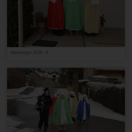
Name
Zweck
Ablauf
Typ
Anbieter
Speichert Ihre
Einwilligung zur
CookieConsent
1 Jahr
HTML
Website
Verwendung von
Cookies.
FUNKTIONAL
Sternsinger 2026 - 9
Name
Zweck
Ablauf
Typ
Anbieter
Speichert
Informationen über
Google
NID
Nutzereinstellungen
1 Jahr
Andere
Maps
und -informationen
für Google Maps
Google-Cookie für
1
Google
1P_JAR_Cookie
Andere
Optimierung
Monat
Maps
YouTube
Videos
3 Jahre
Andere
youtube.com