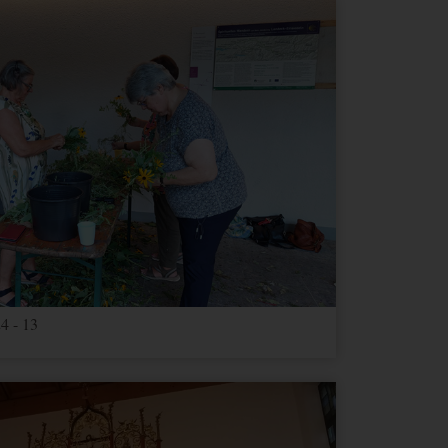
Ablauf
Typ
Anbieter
2 Jahre
HTML
Google
1 Tag
HTML
Google
1 Tag
HTML
Google
2 Jahre
HTML
Google
Google
3
e dies
HTML
Google
Monate
4 - 13