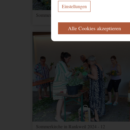
Einstellungen
Sommerkirche in Rankweil 2024 - 10
ERFORDERLICH
Alle Cookies akzeptieren
Diese Cookies werden für eine reibungs
Name
Zweck
CookieConsent
Speichert Ihr
FUNKTIONAL
Name
Zweck
NID
Speichert Informat
1P_JAR_Cookie
Google-Cookie für
YouTube
Videos
Sommerkirche in Rankweil 2024 - 12