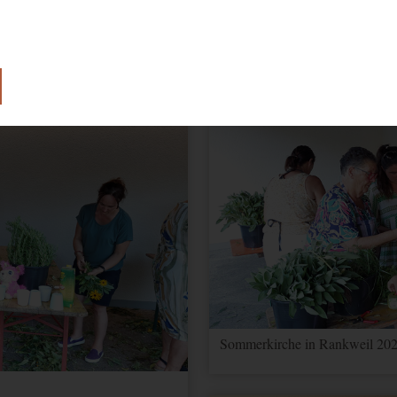
Sommerkirche in Rankweil 202
lose Funktion unserer Website benötigt.
e Einwilligung zur Verwendung von Cookies.
ionen über Nutzereinstellungen und -informationen für Google Maps
 Optimierung
Sommerkirche in Rankweil 202