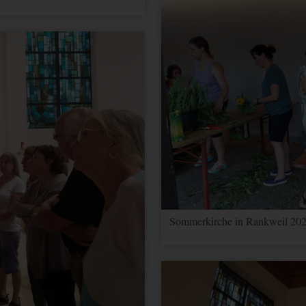
er zu unterscheiden.
ragerate verwendet.
er zu unterscheiden.
sionstatus.
Kampagnen für den Benutzer. Wenn Sie Ihr Google Analytics- und Ihr 
 werden Elemente zur Effizienzmessung dieses Cookie lesen, sofern Si
Sommerkirche in Rankweil 202