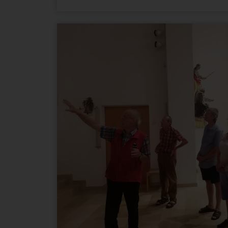
MARKETING (OPTIONAL)
Name
Zweck
_ga
Wird verwendet, um Benutz
_gat
Wird zum Drosseln der Anf
_gid
Wird verwendet, um Benutz
_ga_--
container-
Speichert den aktuellen Ses
id--
_gac_--
Enthält Informationen zu 
property-
Ads Konto verknüpft haben,
id--
nicht deaktivieren.