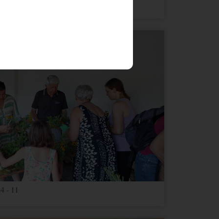
4 - 9
Ablauf
Typ
Anbieter
1 Jahr
HTML
Website
Ablauf
Typ
Anbieter
1 Jahr
Andere
Google Maps
1 Monat
Andere
Google Maps
3 Jahre
Andere
youtube.com
4 - 11