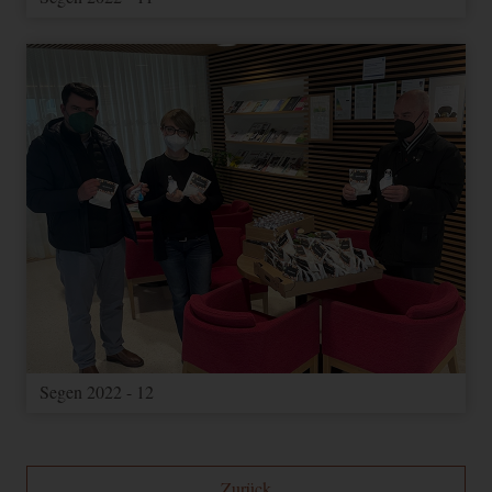
Wird verwendet, um
_ga
2 Jahre
HTML
Google
Benutzer zu unterscheiden.
Wird zum Drosseln der
_gat
1 Tag
HTML
Google
Anfragerate verwendet.
Wird verwendet, um
_gid
1 Tag
HTML
Google
Benutzer zu unterscheiden.
_ga_--
Speichert den aktuellen
container-
2 Jahre
HTML
Google
Sessionstatus.
id--
Enthält Informationen zu
Kampagnen für den Benutzer.
Wenn Sie Ihr Google
_gac_--
Analytics- und Ihr Google
3
property-
Ads Konto verknüpft haben,
HTML
Google
Monate
id--
werden Elemente zur
Segen 2022 - 12
Effizienzmessung dieses
Cookie lesen, sofern Sie dies
nicht deaktivieren.
Zurück