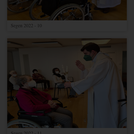
Verwendung von
Cookies.
Segen 2022 - 10
FUNKTIONAL
Name
Zweck
Ablauf
Typ
Anbieter
Speichert
Informationen über
Google
NID
Nutzereinstellungen
1 Jahr
Andere
Maps
und -informationen
für Google Maps
Google-Cookie für
1
Google
1P_JAR_Cookie
Andere
Optimierung
Monat
Maps
YouTube
Videos
3 Jahre
Andere
youtube.com
MARKETING (OPTIONAL)
Name
Zweck
Ablauf
Typ
Anbieter
Segen 2022 - 11