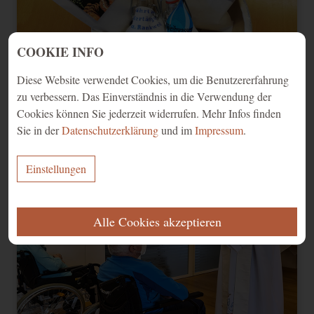
COOKIE INFO
Diese Website verwendet Cookies, um die Benutzererfahrung
zu verbessern. Das Einverständnis in die Verwendung der
Cookies können Sie jederzeit widerrufen. Mehr Infos finden
Segen 2022 - 9
Sie in der
Datenschutzerklärung
und im
Impressum
.
Einstellungen
ERFORDERLICH
Alle Cookies akzeptieren
Diese Cookies werden für eine reibungslose Funktion unserer Website
benötigt.
Name
Zweck
Ablauf
Typ
Anbieter
Speichert Ihre
Einwilligung zur
CookieConsent
1 Jahr
HTML
Website