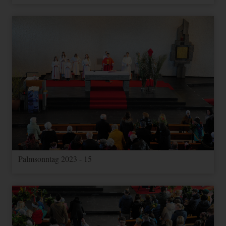
FUNKTIONAL
Name
Zweck
Ablauf
Typ
Anbieter
Speichert
Informationen über
Google
NID
Nutzereinstellungen
1 Jahr
Andere
Maps
und -informationen
für Google Maps
Google-Cookie für
1
Google
1P_JAR_Cookie
Andere
Optimierung
Monat
Maps
YouTube
Videos
3 Jahre
Andere
youtube.com
Palmsonntag 2023 - 15
MARKETING (OPTIONAL)
Name
Zweck
Ablauf
Typ
Anbieter
Wird verwendet, um
_ga
2 Jahre
HTML
Google
Benutzer zu unterscheiden.
Wird zum Drosseln der