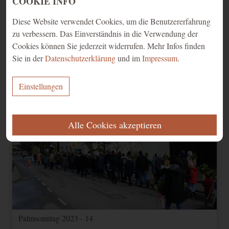
COOKIE INFO
Diese Website verwendet Cookies, um die Benutzererfahrung
zu verbessern. Das Einverständnis in die Verwendung der
Cookies können Sie jederzeit widerrufen. Mehr Infos finden
Palmsonntag 2023 - 13
Sie in der
Datenschutzerklärung
und im
Impressum
.
Einstellungen
ERFORDERLICH
Alle Cookies akzeptieren
Diese Cookies werden für eine reibungslose Funktion unserer Website
benötigt.
Name
Zweck
Ablauf
Typ
Anbieter
Speichert Ihre
Einwilligung zur
CookieConsent
1 Jahr
HTML
Website
Verwendung von
Cookies.
Palmsonntag 2023 - 14