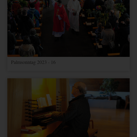
_gat
1 Tag
HTML
Google
Anfragerate verwendet.
Wird verwendet, um
_gid
1 Tag
HTML
Google
Benutzer zu unterscheiden.
_ga_--
Speichert den aktuellen
container-
2 Jahre
HTML
Google
Sessionstatus.
id--
Enthält Informationen zu
Kampagnen für den Benutzer.
Palmsonntag 2023 - 16
Wenn Sie Ihr Google
_gac_--
Analytics- und Ihr Google
3
property-
Ads Konto verknüpft haben,
HTML
Google
Monate
id--
werden Elemente zur
Effizienzmessung dieses
Cookie lesen, sofern Sie dies
nicht deaktivieren.