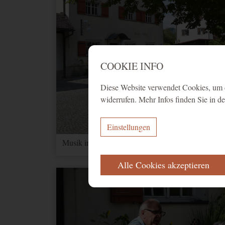
COOKIE INFO
Diese Website verwendet Cookies, um d
widerrufen. Mehr Infos finden Sie in d
Einstellungen
Musik in den Gärten - Basilikaplatz - 5
ERFORDERLICH
Alle Cookies akzeptieren
Diese Cookies werden für eine reibungs
Name
Zweck
CookieConsent
Speichert Ihr