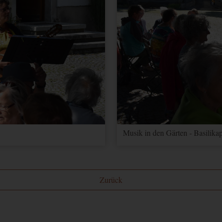
ionen über Nutzereinstellungen und -informationen für Google Maps
 Optimierung
Musik in den Gärten - Basilikap
er zu unterscheiden.
ragerate verwendet.
Zurück
er zu unterscheiden.
sionstatus.