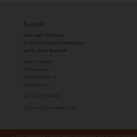
Kontakt
Röm.-kath. Pfarramt
der Pfarren Mariä Heimsuchung
und St. Peter Rankweil
Monika Thurnher
Pfarrsekretärin
Hadeldorfstraße 18
6830 Rankweil
Tel: +43 5522/44001
pfarramt@pfarre-rankweil.at
© 2021 Katholische Pfarren Mariä Heimsuchung und St. Peter Rankwei