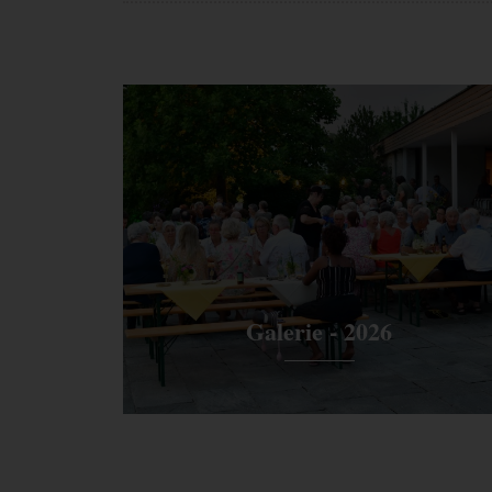
id--
_gac_--
Enthält Informationen zu 
property-
Ads Konto verknüpft haben,
id--
nicht deaktivieren.
Galerie - 2026