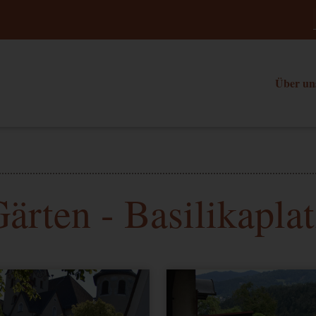
Über un
ärten - Basilikapla