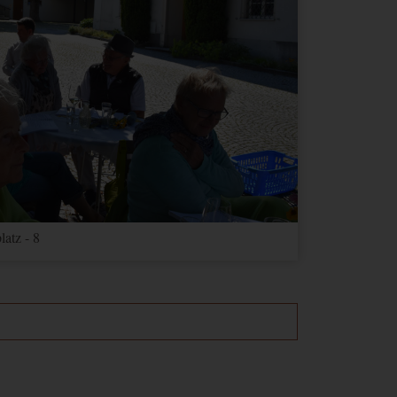
Ablauf
Typ
Anbieter
1 Jahr
Andere
Google Maps
1 Monat
Andere
Google Maps
3 Jahre
Andere
youtube.com
latz - 8
Ablauf
Typ
Anbieter
2 Jahre
HTML
Google
1 Tag
HTML
Google
1 Tag
HTML
Google
2 Jahre
HTML
Google