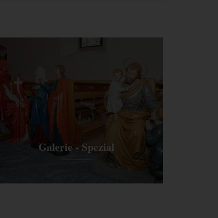
Google
3
e dies
HTML
Google
Monate
Galerie - Spezial