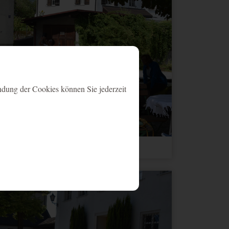
ndung der Cookies können Sie jederzeit
latz - 6
Ablauf
Typ
Anbieter
1 Jahr
HTML
Website