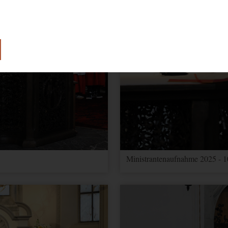
lose Funktion unserer Website benötigt.
e Einwilligung zur Verwendung von Cookies.
Ministrantenaufnahme 2025 - 1
ionen über Nutzereinstellungen und -informationen für Google Maps
 Optimierung