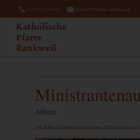
call
mail
+43 5522 / 44001
pfarramt@pfarre-rankweil.at
Ministrantena
Album
Alle Bilder der Ministrantenaufnahme 2025 finden sie auf