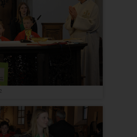
Ablauf
Typ
Anbieter
2 Jahre
HTML
Google
1 Tag
HTML
Google
1 Tag
HTML
Google
2 Jahre
HTML
Google
Google
3
e dies
HTML
Google
Monate
2