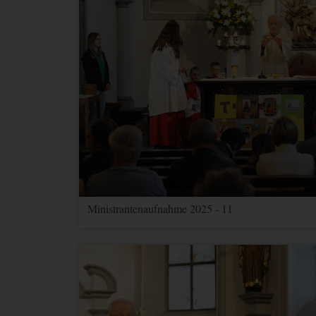
MARKETING (OPTIONAL)
Name
Zweck
_ga
Wird verwendet, um Benutz
_gat
Wird zum Drosseln der Anf
_gid
Wird verwendet, um Benutz
_ga_--
container-
Speichert den aktuellen Ses
id--
_gac_--
Enthält Informationen zu 
property-
Ads Konto verknüpft haben,
Ministrantenaufnahme 2025 - 11
id--
nicht deaktivieren.