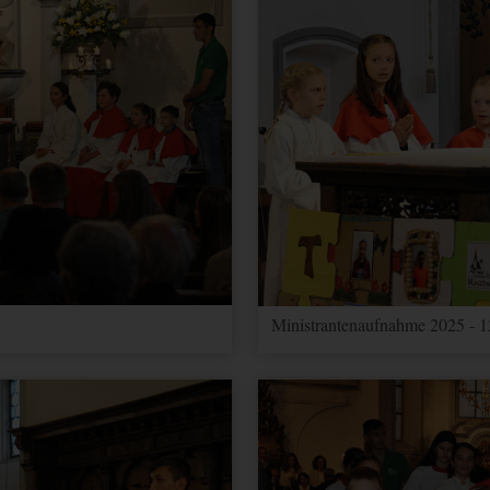
er zu unterscheiden.
ragerate verwendet.
er zu unterscheiden.
sionstatus.
Kampagnen für den Benutzer. Wenn Sie Ihr Google Analytics- und Ihr 
 werden Elemente zur Effizienzmessung dieses Cookie lesen, sofern Si
Ministrantenaufnahme 2025 - 1