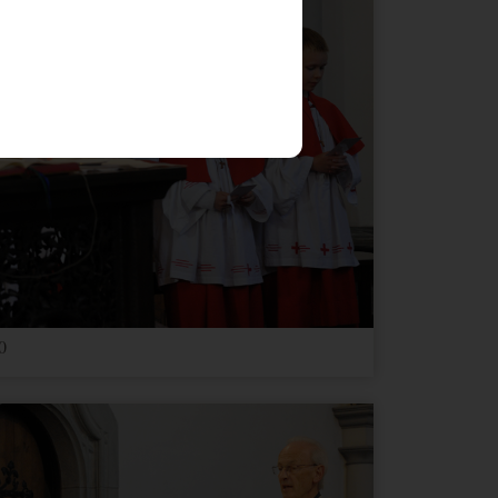
Ablauf
Typ
Anbieter
1 Jahr
HTML
Website
Ablauf
Typ
Anbieter
0
1 Jahr
Andere
Google Maps
1 Monat
Andere
Google Maps
3 Jahre
Andere
youtube.com