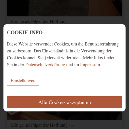
Könige als Pilger der Hoffnung - 5
COOKIE INFO
Diese Website verwendet Cookies, um die Benutzererfahrung
zu verbessern. Das Einverständnis in die Verwendung der
Cookies können Sie jederzeit widerrufen. Mehr Infos finden
Sie in der
Datenschutzerklärung
und im
Impressum
.
Einstellungen
ERFORDERLICH
Alle Cookies akzeptieren
Diese Cookies werden für eine reibungslose Funktion unserer Website
benötigt.
Name
Zweck
Ablauf
Typ
Anbieter
Könige als Pilger der Hoffnung - 6