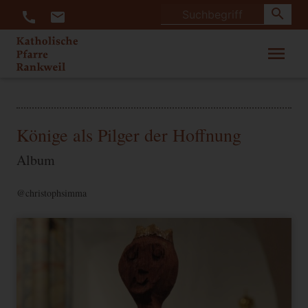
search
call
mail
menu
Könige als Pilger der Hoffnung
Album
@christophsimma