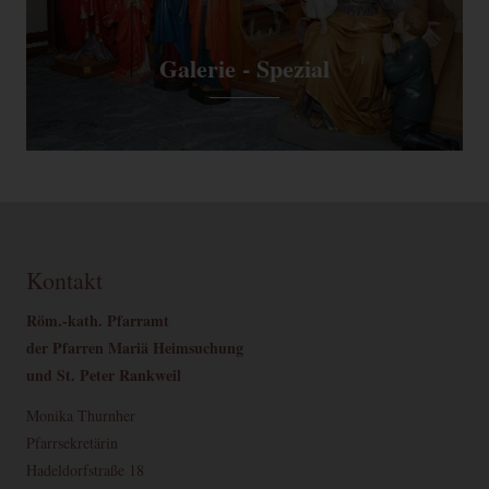
Galerie - Spezial
Kontakt
Röm.-kath. Pfarramt
der Pfarren Mariä Heimsuchung
und St. Peter Rankweil
Monika Thurnher
Pfarrsekretärin
Hadeldorfstraße 18