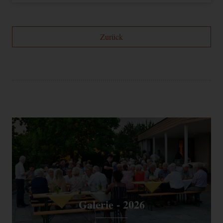
Speichert Ihre
Einwilligung zur
CookieConsent
1 Jahr
HTML
Website
Verwendung von
Cookies.
Zurück
FUNKTIONAL
Name
Zweck
Ablauf
Typ
Anbieter
Speichert
Informationen über
Google
NID
Nutzereinstellungen
1 Jahr
Andere
Maps
und -informationen
für Google Maps
Google-Cookie für
1
Google
1P_JAR_Cookie
Andere
Optimierung
Monat
Maps
YouTube
Videos
3 Jahre
Andere
youtube.com
Galerie - 2026
MARKETING (OPTIONAL)