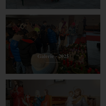
Name
Zweck
Ablauf
Typ
Anbieter
Wird verwendet, um
_ga
2 Jahre
HTML
Google
Benutzer zu unterscheiden.
Wird zum Drosseln der
_gat
1 Tag
HTML
Google
Anfragerate verwendet.
Wird verwendet, um
_gid
1 Tag
HTML
Google
Benutzer zu unterscheiden.
_ga_--
Speichert den aktuellen
container-
2 Jahre
HTML
Google
Galerie - 2025
Sessionstatus.
id--
Enthält Informationen zu
Kampagnen für den Benutzer.
Wenn Sie Ihr Google
_gac_--
Analytics- und Ihr Google
3
property-
Ads Konto verknüpft haben,
HTML
Google
Monate
id--
werden Elemente zur
Effizienzmessung dieses
Cookie lesen, sofern Sie dies
nicht deaktivieren.