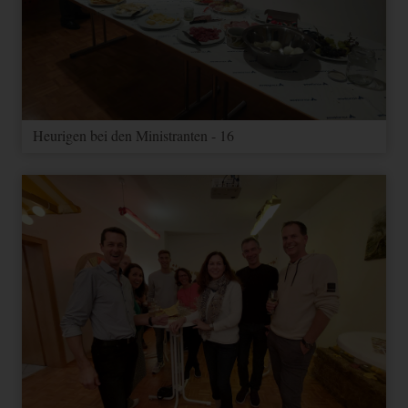
_gac_--
Analytics- und Ihr Google
3
property-
Ads Konto verknüpft haben,
HTML
Google
Monate
id--
werden Elemente zur
Effizienzmessung dieses
Cookie lesen, sofern Sie dies
nicht deaktivieren.
Heurigen bei den Ministranten - 16