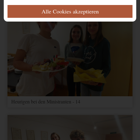
ERFORDERLICH
Alle Cookies akzeptieren
Diese Cookies werden für eine reibungslose Funktion unserer Website
benötigt.
Name
Zweck
Ablauf
Typ
Anbieter
Speichert Ihre
Einwilligung zur
CookieConsent
1 Jahr
HTML
Website
Verwendung von
Cookies.
FUNKTIONAL
Name
Zweck
Ablauf
Typ
Anbieter
Heurigen bei den Ministranten - 14
Speichert
Informationen über
Google
NID
Nutzereinstellungen
1 Jahr
Andere
Maps
und -informationen
für Google Maps
Google-Cookie für
1
Google