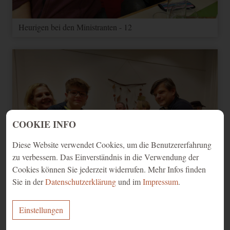
Heurigen bei den Ministranten - 12
COOKIE INFO
Diese Website verwendet Cookies, um die Benutzererfahrung
zu verbessern. Das Einverständnis in die Verwendung der
Cookies können Sie jederzeit widerrufen. Mehr Infos finden
Sie in der
Datenschutzerklärung
und im
Impressum
.
Einstellungen
Heurigen bei den Ministranten - 13