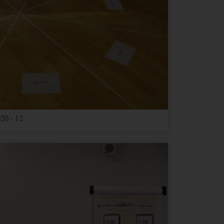
Ablauf
Typ
Anbieter
2 Jahre
HTML
Google
1 Tag
HTML
Google
1 Tag
HTML
Google
2 Jahre
HTML
Google
20 - 12
Google
3
e dies
HTML
Google
Monate