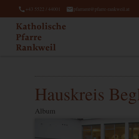
call
mail
+43 5522 / 44001
pfarramt@pfarre-rankweil.at
Hauskreis Beg
Album