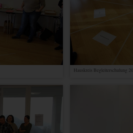
er zu unterscheiden.
ragerate verwendet.
er zu unterscheiden.
sionstatus.
Hauskreis Begleiterschulung 20
Kampagnen für den Benutzer. Wenn Sie Ihr Google Analytics- und Ihr 
 werden Elemente zur Effizienzmessung dieses Cookie lesen, sofern Si