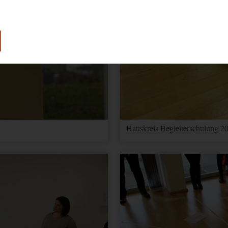
lose Funktion unserer Website benötigt.
e Einwilligung zur Verwendung von Cookies.
Hauskreis Begleiterschulung 20
ionen über Nutzereinstellungen und -informationen für Google Maps
 Optimierung