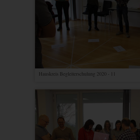
Name
Zweck
_ga
Wird verwendet, um Benutz
_gat
Wird zum Drosseln der Anf
_gid
Wird verwendet, um Benutz
_ga_--
container-
Speichert den aktuellen Ses
id--
Hauskreis Begleiterschulung 2020 - 11
_gac_--
Enthält Informationen zu 
property-
Ads Konto verknüpft haben,
id--
nicht deaktivieren.