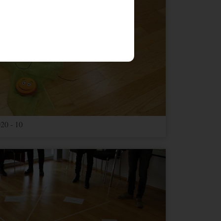
Ablauf
Typ
Anbieter
1 Jahr
HTML
Website
20 - 10
Ablauf
Typ
Anbieter
1 Jahr
Andere
Google Maps
1 Monat
Andere
Google Maps
3 Jahre
Andere
youtube.com