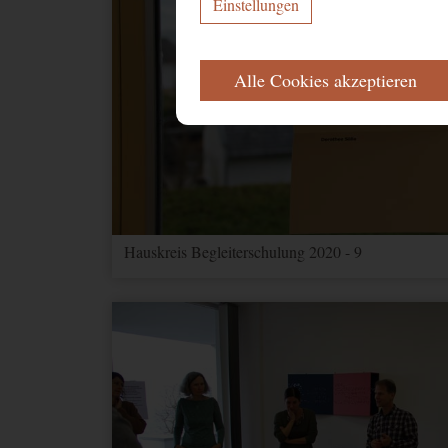
Einstellungen
ERFORDERLICH
Alle Cookies akzeptieren
Diese Cookies werden für eine reibungs
Name
Zweck
CookieConsent
Speichert Ihr
FUNKTIONAL
Hauskreis Begleiterschulung 2020 - 9
Name
Zweck
NID
Speichert Informat
1P_JAR_Cookie
Google-Cookie für
YouTube
Videos
MARKETING (OPTIONAL)