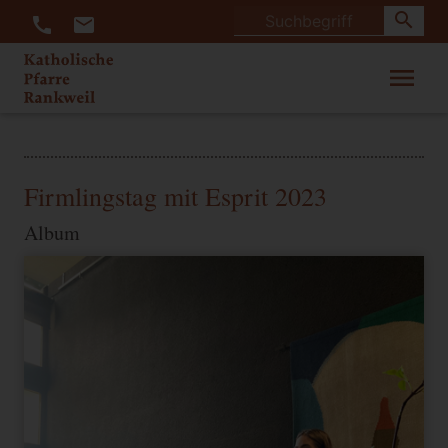
search
call
mail
menu
Firmlingstag mit Esprit 2023
Album