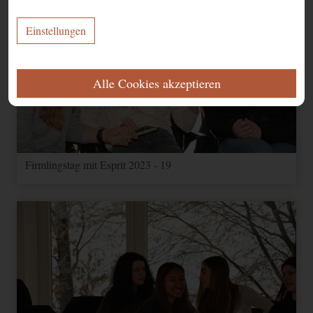
Einstellungen
ERFORDERLICH
Alle Cookies akzeptieren
Diese Cookies werden für eine reibungslose Funktion unserer Website
benötigt.
Name
Zweck
Ablauf
Typ
Anbieter
Speichert Ihre
Firmlingstag mit Esprit 2023 - 19
Einwilligung zur
CookieConsent
1 Jahr
HTML
Website
Verwendung von
Cookies.
FUNKTIONAL
Name
Zweck
Ablauf
Typ
Anbieter
Speichert
Informationen über
Google