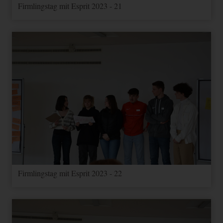
id--
Firmlingstag mit Esprit 2023 - 21
Enthält Informationen zu
Kampagnen für den Benutzer.
Wenn Sie Ihr Google
_gac_--
Analytics- und Ihr Google
3
property-
Ads Konto verknüpft haben,
HTML
Google
Monate
id--
werden Elemente zur
Effizienzmessung dieses
Cookie lesen, sofern Sie dies
nicht deaktivieren.
Firmlingstag mit Esprit 2023 - 22