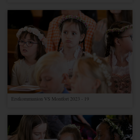
Wird verwendet, um
_gid
1 Tag
HTML
Google
Benutzer zu unterscheiden.
_ga_--
Speichert den aktuellen
container-
2 Jahre
HTML
Google
Sessionstatus.
id--
Enthält Informationen zu
Kampagnen für den Benutzer.
Wenn Sie Ihr Google
_gac_--
Analytics- und Ihr Google
3
property-
Ads Konto verknüpft haben,
HTML
Google
Monate
id--
werden Elemente zur
Effizienzmessung dieses
Cookie lesen, sofern Sie dies
nicht deaktivieren.
Erstkommunion VS Montfort 2023 - 19