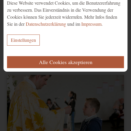
Diese Website verwendet Cookies, um die Benutzererfahrung
zu verbessern. Das Einverständnis in die Verwendung der
Cookies können Sie jederzeit widerrufen. Mehr Infos finden
Sie in der
Datenschutzerklärung
und im
Impressum
.
Einstellungen
ERFORDERLICH
Erstkommunion VS Montfort 2023 - 16
Alle Cookies akzeptieren
Diese Cookies werden für eine reibungslose Funktion unserer Website
benötigt.
Name
Zweck
Ablauf
Typ
Anbieter
Speichert Ihre
Einwilligung zur
CookieConsent
1 Jahr
HTML
Website
Verwendung von
Cookies.
FUNKTIONAL