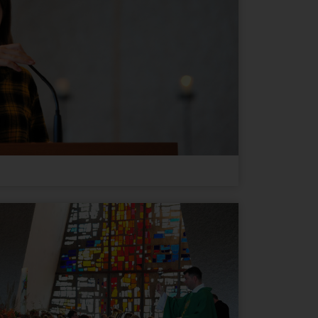
Ablauf
Typ
Anbieter
2 Jahre
HTML
Google
1 Tag
HTML
Google
1 Tag
HTML
Google
2 Jahre
HTML
Google
Google
3
e dies
HTML
Google
Monate