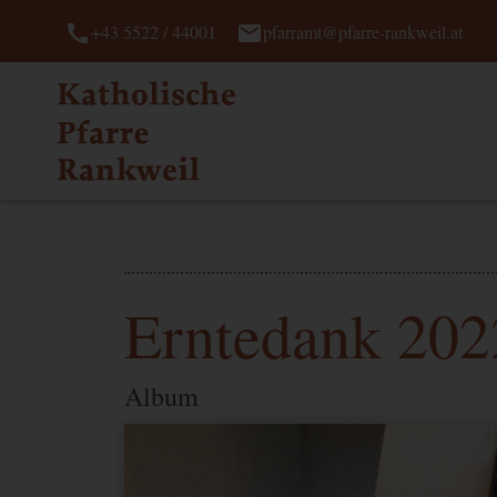
call
mail
+43 5522 / 44001
pfarramt@pfarre-rankweil.at
Erntedank 202
Album