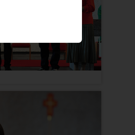
Ablauf
Typ
Anbieter
1 Jahr
HTML
Website
Ablauf
Typ
Anbieter
1 Jahr
Andere
Google Maps
1 Monat
Andere
Google Maps
3 Jahre
Andere
youtube.com