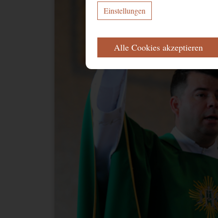
Einstellungen
ERFORDERLICH
Alle Cookies akzeptieren
Diese Cookies werden für eine reibungs
Name
Zweck
CookieConsent
Speichert Ihr
FUNKTIONAL
Name
Zweck
NID
Speichert Informat
1P_JAR_Cookie
Google-Cookie für
YouTube
Videos