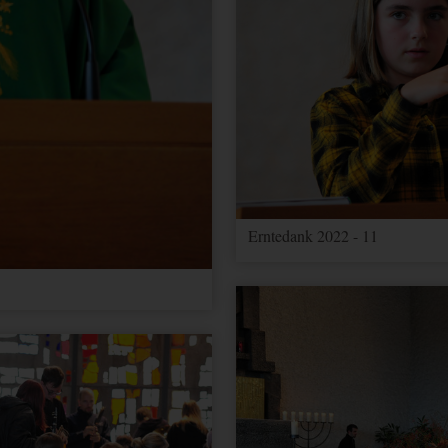
er zu unterscheiden.
ragerate verwendet.
er zu unterscheiden.
sionstatus.
Erntedank 2022 - 11
Kampagnen für den Benutzer. Wenn Sie Ihr Google Analytics- und Ihr 
 werden Elemente zur Effizienzmessung dieses Cookie lesen, sofern Si