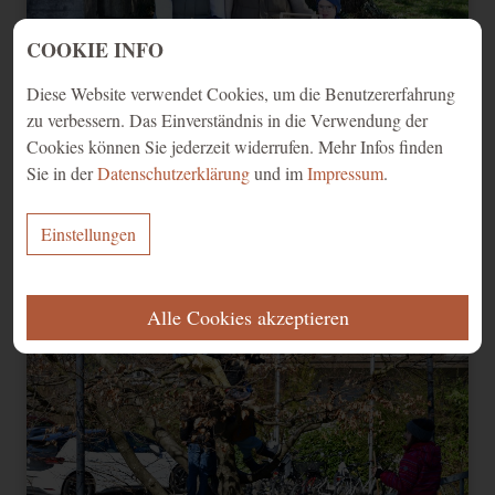
COOKIE INFO
Diese Website verwendet Cookies, um die Benutzererfahrung
zu verbessern. Das Einverständnis in die Verwendung der
Cookies können Sie jederzeit widerrufen. Mehr Infos finden
Sie in der
Datenschutzerklärung
und im
Impressum
.
Palmen binden und Ratschen bauen - 9
Einstellungen
ERFORDERLICH
Alle Cookies akzeptieren
Diese Cookies werden für eine reibungslose Funktion unserer Website
benötigt.
Name
Zweck
Ablauf
Typ
Anbieter
Speichert Ihre
Einwilligung zur
CookieConsent
1 Jahr
HTML
Website
Verwendung von
Cookies.