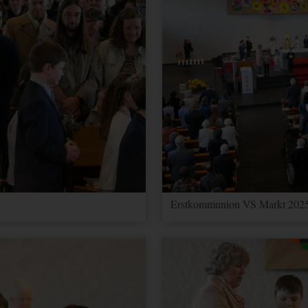
er zu unterscheiden.
ragerate verwendet.
er zu unterscheiden.
sionstatus.
Kampagnen für den Benutzer. Wenn Sie Ihr Google Analytics- und Ihr 
 werden Elemente zur Effizienzmessung dieses Cookie lesen, sofern Si
Erstkommunion VS Markt 2025