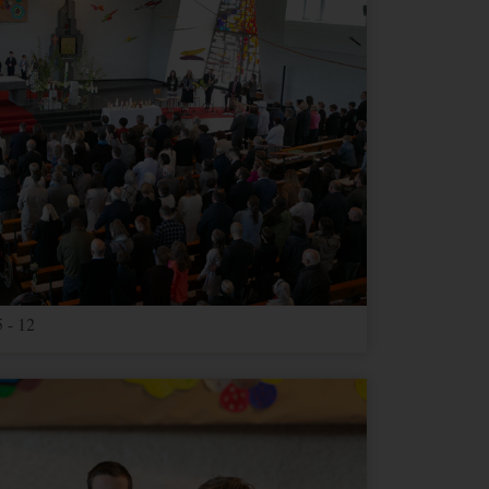
Ablauf
Typ
Anbieter
2 Jahre
HTML
Google
1 Tag
HTML
Google
1 Tag
HTML
Google
2 Jahre
HTML
Google
Google
3
e dies
HTML
Google
Monate
 - 12