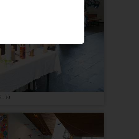
Ablauf
Typ
Anbieter
1 Jahr
HTML
Website
Ablauf
Typ
Anbieter
 - 10
1 Jahr
Andere
Google Maps
1 Monat
Andere
Google Maps
3 Jahre
Andere
youtube.com