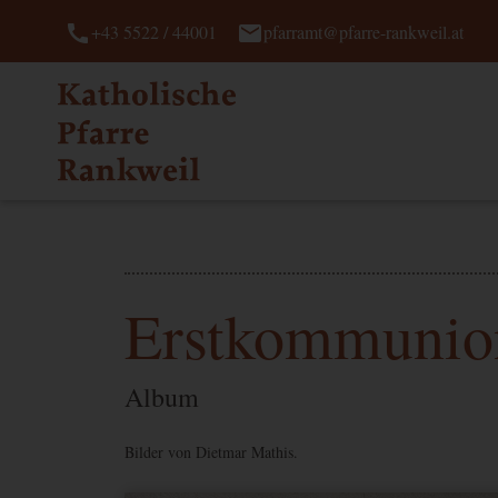
call
mail
+43 5522 / 44001
pfarramt@pfarre-rankweil.at
Erstkommunio
Album
Bilder von Dietmar Mathis.