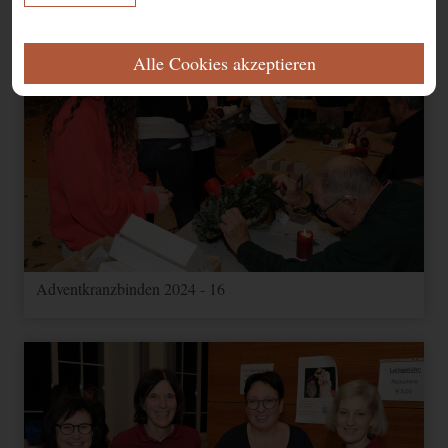
ERFORDERLICH
Alle Cookies akzeptieren
Diese Cookies werden für eine reibungslose Funktion unserer Website
benötigt.
Name
Zweck
Ablauf
Typ
Anbieter
Speichert Ihre
Einwilligung zur
CookieConsent
1 Jahr
HTML
Website
Verwendung von
Cookies.
FUNKTIONAL
Adventkranzbinden 2024 - 16
Name
Zweck
Ablauf
Typ
Anbieter
Speichert
Informationen über
Google
NID
Nutzereinstellungen
1 Jahr
Andere
Maps
und -informationen
für Google Maps