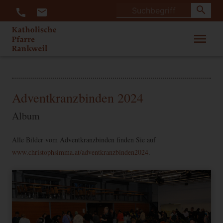
search
call
mail
menu
Adventkranzbinden 2024
Album
Alle Bilder vom Adventkranzbinden finden Sie auf
www.christophsimma.at/adventkranzbinden2024
.